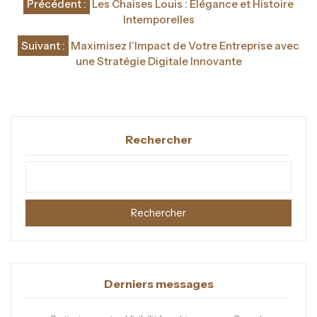
Précédent :
Les Chaises Louis : Élégance et Histoire
de
Intemporelles
l’article
Suivant :
Maximisez l’Impact de Votre Entreprise avec
une Stratégie Digitale Innovante
Rechercher
Rechercher
Derniers messages