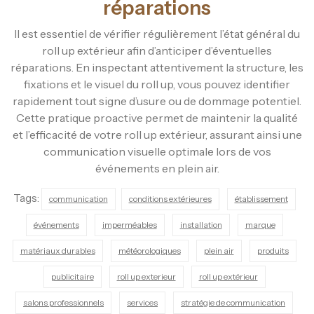
réparations
Il est essentiel de vérifier régulièrement l’état général du
roll up extérieur afin d’anticiper d’éventuelles
réparations. En inspectant attentivement la structure, les
fixations et le visuel du roll up, vous pouvez identifier
rapidement tout signe d’usure ou de dommage potentiel.
Cette pratique proactive permet de maintenir la qualité
et l’efficacité de votre roll up extérieur, assurant ainsi une
communication visuelle optimale lors de vos
événements en plein air.
Tags:
communication
conditions extérieures
établissement
événements
imperméables
installation
marque
matériaux durables
météorologiques
plein air
produits
publicitaire
roll up exterieur
roll up extérieur
salons professionnels
services
stratégie de communication