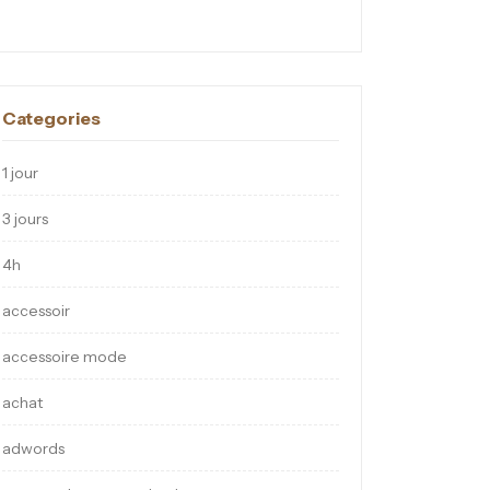
Categories
1 jour
3 jours
4h
accessoir
accessoire mode
achat
adwords