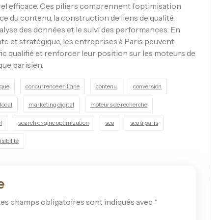
l efficace. Ces piliers comprennent l’optimisation
nce du contenu, la construction de liens de qualité,
analyse des données et le suivi des performances. En
 et stratégique, les entreprises à Paris peuvent
afic qualifié et renforcer leur position sur les moteurs de
ue parisien.
ique
concurrence en ligne
contenu
conversion
local
marketing digital
moteurs de recherche
l
search engine optimization
seo
seo à paris
isibilité
e
es champs obligatoires sont indiqués avec
*