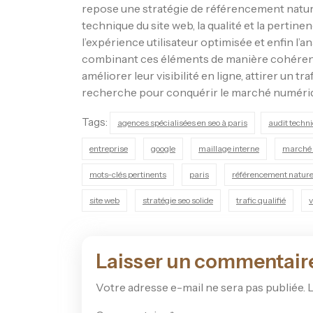
repose une stratégie de référencement nature
technique du site web, la qualité et la pertine
l’expérience utilisateur optimisée et enfin l’
combinant ces éléments de manière cohérente
améliorer leur visibilité en ligne, attirer un tr
recherche pour conquérir le marché numériq
Tags:
agences spécialisées en seo à paris
audit techn
entreprise
google
maillage interne
marché 
mots-clés pertinents
paris
référencement nature
site web
stratégie seo solide
trafic qualifié
v
Laisser un commentair
Votre adresse e-mail ne sera pas publiée.
L