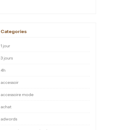
Categories
1 jour
3 jours
4h
accessoir
accessoire mode
achat
adwords