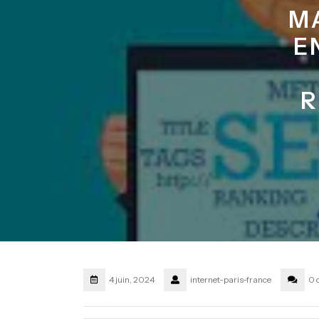
MA
E
R
4 juin, 2024
internet-paris-france
0 