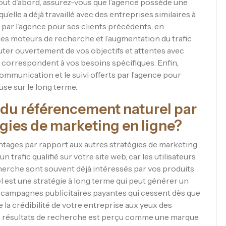
out d’abord, assurez-vous que l’agence possède une
’elle a déjà travaillé avec des entreprises similaires à
us par l’agence pour ses clients précédents, en
s moteurs de recherche et l’augmentation du trafic
uter ouvertement de vos objectifs et attentes avec
s correspondent à vos besoins spécifiques. Enfin,
ommunication et le suivi offerts par l’agence pour
use sur le long terme.
 du référencement naturel par
égies de marketing en ligne?
ntages par rapport aux autres stratégies de marketing
n trafic qualifié sur votre site web, car les utilisateurs
cherche sont souvent déjà intéressés par vos produits
l est une stratégie à long terme qui peut générer un
x campagnes publicitaires payantes qui cessent dès que
e la crédibilité de votre entreprise aux yeux des
les résultats de recherche est perçu comme une marque