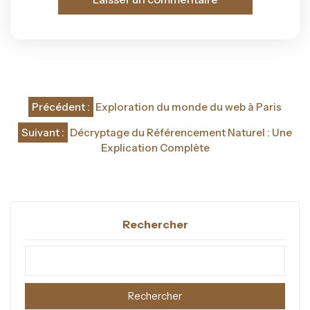
Navigation
Précédent :
Exploration du monde du web à Paris
de
Suivant :
Décryptage du Référencement Naturel : Une
l’article
Explication Complète
Rechercher
Rechercher