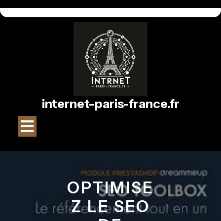
Passer
au
contenu
internet-paris-france.fr
Bouton
Ouvrir
OPTIMISE
Z LE SEO