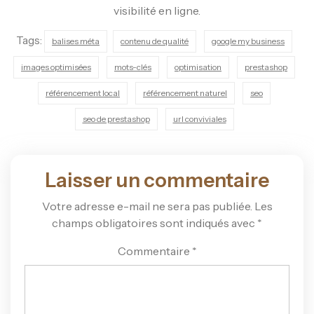
visibilité en ligne.
Tags:
balises méta
contenu de qualité
google my business
images optimisées
mots-clés
optimisation
prestashop
référencement local
référencement naturel
seo
seo de prestashop
url conviviales
Laisser un commentaire
Votre adresse e-mail ne sera pas publiée.
Les
champs obligatoires sont indiqués avec
*
Commentaire
*