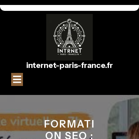
Passer
au
contenu
internet-paris-france.fr
Bouton
Ouvrir
FORMATI
ON SEO :