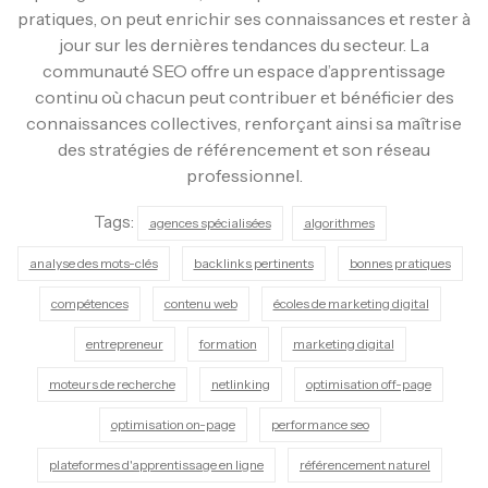
pratiques, on peut enrichir ses connaissances et rester à
jour sur les dernières tendances du secteur. La
communauté SEO offre un espace d’apprentissage
continu où chacun peut contribuer et bénéficier des
connaissances collectives, renforçant ainsi sa maîtrise
des stratégies de référencement et son réseau
professionnel.
Tags:
agences spécialisées
algorithmes
analyse des mots-clés
backlinks pertinents
bonnes pratiques
compétences
contenu web
écoles de marketing digital
entrepreneur
formation
marketing digital
moteurs de recherche
netlinking
optimisation off-page
optimisation on-page
performance seo
plateformes d'apprentissage en ligne
référencement naturel