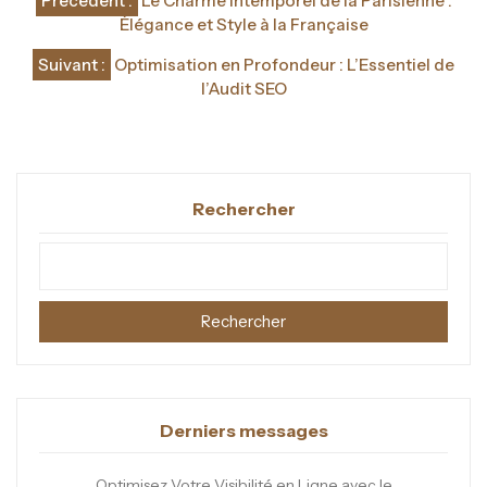
Précédent :
Le Charme Intemporel de la Parisienne :
de
Élégance et Style à la Française
l’article
Suivant :
Optimisation en Profondeur : L’Essentiel de
l’Audit SEO
Rechercher
Rechercher
Derniers messages
Optimisez Votre Visibilité en Ligne avec le