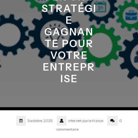
STRATÉGI
E
GAGNAN
TE POUR
VOTRE
ENTREPR
ISE
3 octobre, 2025
internet-paris-france
0
commentaire