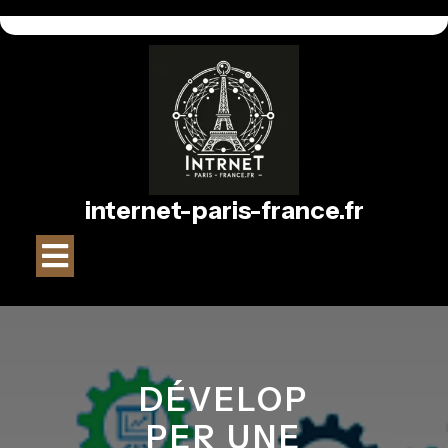
Passer
au
contenu
internet-paris-france.fr
Bouton
Ouvrir
DÉVELOP
PER UNE