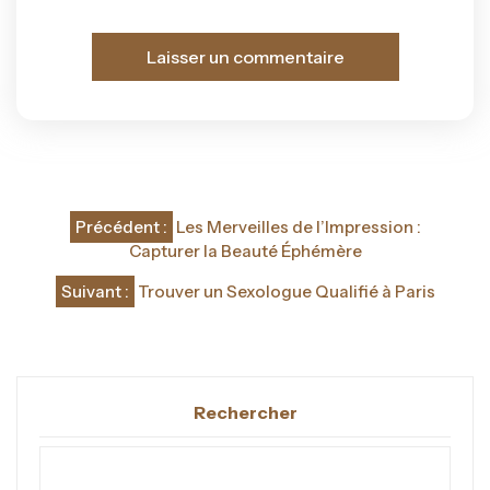
Navigation
Précédent :
Les Merveilles de l’Impression :
de
Capturer la Beauté Éphémère
l’article
Suivant :
Trouver un Sexologue Qualifié à Paris
Rechercher