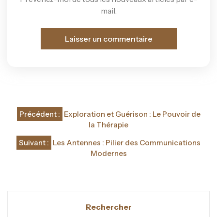
mail.
Navigation
Précédent :
Exploration et Guérison : Le Pouvoir de
de
la Thérapie
l’article
Suivant :
Les Antennes : Pilier des Communications
Modernes
Rechercher