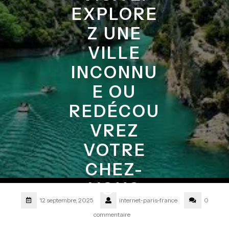
EXPLORE
Z UNE
VILLE
INCONNU
E OU
REDÉCOU
VREZ
VOTRE
CHEZ-
VOUS
12 septembre, 2025
internet-paris-france
0
commentaire