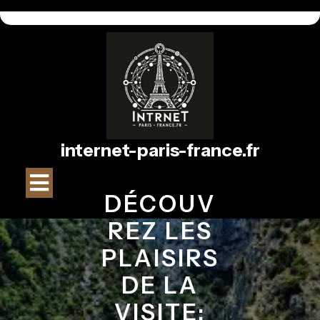
Passer
au
contenu
internet-paris-france.fr
Bouton
DÉCOUV
Ouvrir
REZ LES
PLAISIRS
DE LA
VISITE: