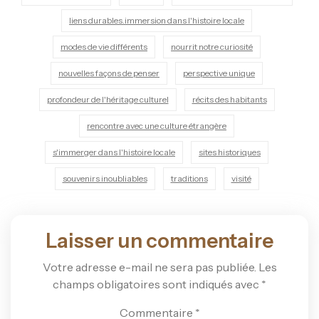
liens durables.immersion dans l'histoire locale
modes de vie différents
nourrit notre curiosité
nouvelles façons de penser
perspective unique
profondeur de l'héritage culturel
récits des habitants
rencontre avec une culture étrangère
s'immerger dans l'histoire locale
sites historiques
souvenirs inoubliables
traditions
visité
Laisser un commentaire
Votre adresse e-mail ne sera pas publiée.
Les
champs obligatoires sont indiqués avec
*
Commentaire
*