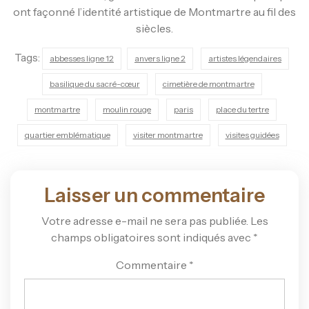
ont façonné l’identité artistique de Montmartre au fil des
siècles.
Tags:
abbesses ligne 12
anvers ligne 2
artistes légendaires
basilique du sacré-cœur
cimetière de montmartre
montmartre
moulin rouge
paris
place du tertre
quartier emblématique
visiter montmartre
visites guidées
Laisser un commentaire
Votre adresse e-mail ne sera pas publiée.
Les
champs obligatoires sont indiqués avec
*
Commentaire
*