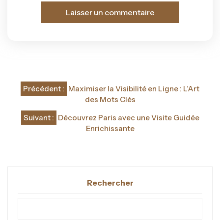
Navigation
Précédent :
Maximiser la Visibilité en Ligne : L’Art
de
des Mots Clés
l’article
Suivant :
Découvrez Paris avec une Visite Guidée
Enrichissante
Rechercher