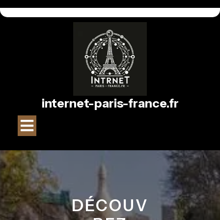
Passer
au
contenu
internet-paris-france.fr
Bouton
Ouvrir
DÉCOUV