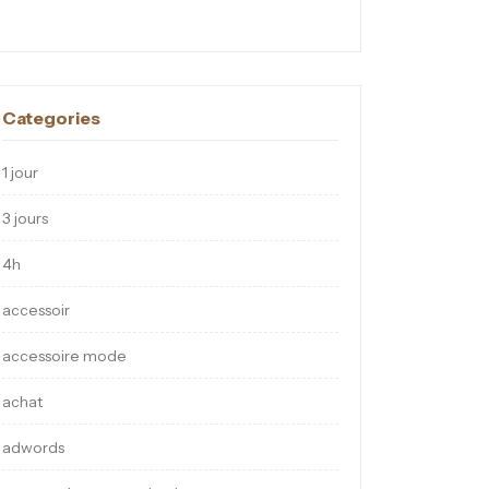
Categories
1 jour
3 jours
4h
accessoir
accessoire mode
achat
adwords