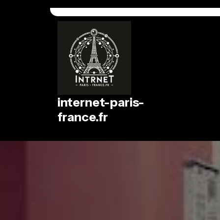
Passer
au
contenu
internet-paris-
france.fr