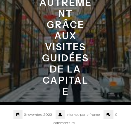
AUTREME
NT
GRÂCE
AUX
VISITES
GUIDÉES
DE LA
CAPITAL
E
3 novembre, 2023
internet-paris-france
0
commentaire