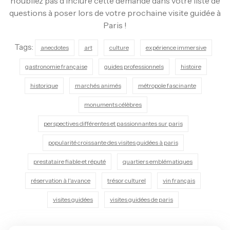
n’oubliez pas d’inclure cette demande dans votre liste de
questions à poser lors de votre prochaine visite guidée à
Paris !
Tags:
anecdotes
art
culture
expérience immersive
gastronomie française
guides professionnels
histoire
historique
marchés animés
métropole fascinante
monuments célèbres
perspectives différentes et passionnantes sur paris
popularité croissante des visites guidées à paris
prestataire fiable et réputé
quartiers emblématiques
réservation à l'avance
trésor culturel
vin français
visites guidées
visites guidées de paris