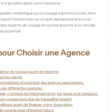
eront gravées dans votre mémoire.
capade romantique ou un voyage d’aventure solo, faire
le peut transformer un simple déplacement en une
 des experts du voyage et ouvrez la porte à un monde
découvertes.
 pour Choisir une Agence
agence de voyage avant de réserver.
utres clients.
enregistrée et possède des licences appropriées.
 par différentes agences.
age, y compris les hébergements, les repas et le transport.
 voyage pour plus de tranquillité d’esprit.
itions avant de finaliser votre réservation.
e voyage pour référence future.