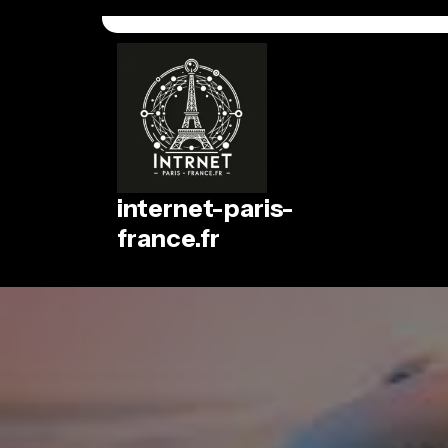
Passer
au
contenu
internet-paris-
france.fr