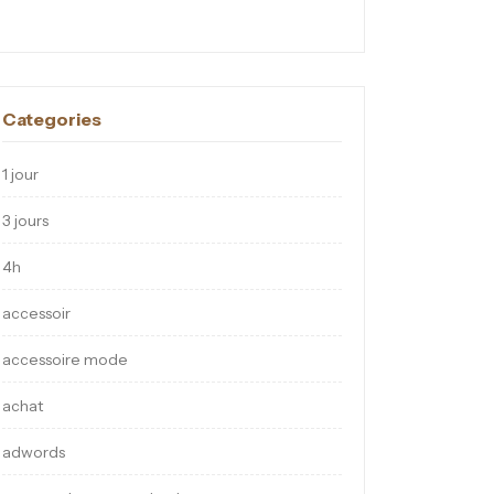
Categories
1 jour
3 jours
4h
accessoir
accessoire mode
achat
adwords