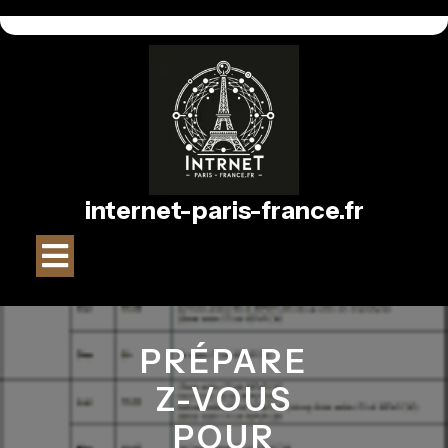
Passer
au
contenu
internet-paris-france.fr
Bouton
Ouvrir
PRÉPARE
Z-VOUS
POUR