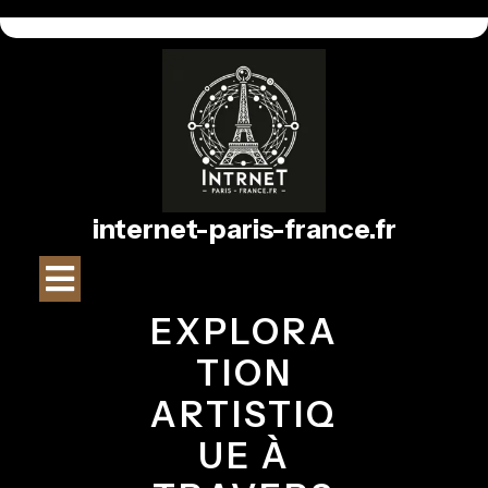
Passer
au
contenu
internet-paris-france.fr
Bouton
Ouvrir
EXPLORA
TION
ARTISTIQ
UE À