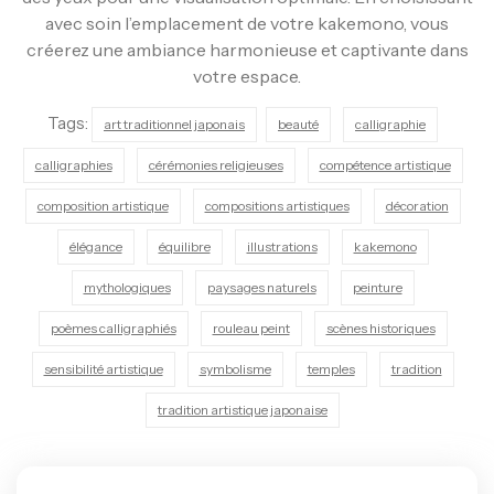
avec soin l’emplacement de votre kakemono, vous
créerez une ambiance harmonieuse et captivante dans
votre espace.
Tags:
art traditionnel japonais
beauté
calligraphie
calligraphies
cérémonies religieuses
compétence artistique
composition artistique
compositions artistiques
décoration
élégance
équilibre
illustrations
kakemono
mythologiques
paysages naturels
peinture
poèmes calligraphiés
rouleau peint
scènes historiques
sensibilité artistique
symbolisme
temples
tradition
tradition artistique japonaise