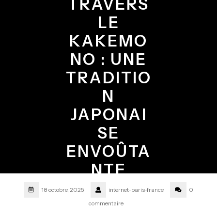
TRAVERS
LE
KAKEMO
NO : UNE
TRADITIO
N
JAPONAI
SE
ENVOÛTA
NTE
18 octobre, 2025
internet-paris-france
0
commentaire