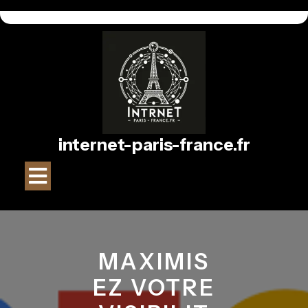
Passer
au
contenu
internet-paris-france.fr
Bouton
Ouvrir
MAXIMIS
EZ VOTRE