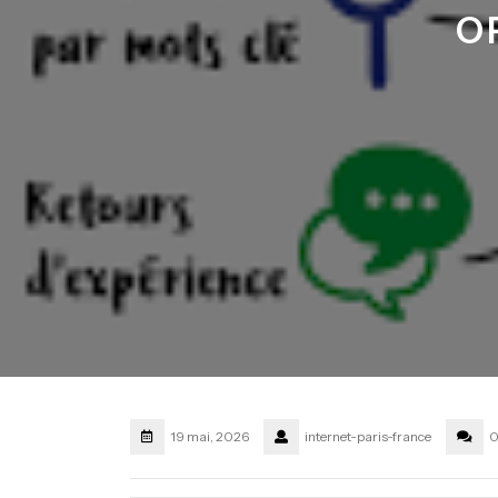
O
19 mai, 2026
internet-paris-france
0